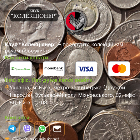
Клуб “Колекціонер”
– подаруйте колекційним
речам нове життя
Варіанти оплати
Наш офіс. Нас дуже легко знайти.
Україна, м. Київ, метро Звіринецька (Дружби
Народів), бульвар Миколи Міхновського, 32, офіс
86, Київ, 01103
Контакти
Club-Kolekcia@ukr.net