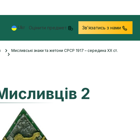
Ukr
Оцінити предмет
Звʼязатись з нами
и
Мисливські знаки та жетони СРСР 1917 – середина XX ст.
Мисливців 2