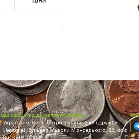
Ціна
Наш офіс. Нас дуже легко знайти.
Ко
Україна, м. Київ, метро Звіринецька (Дружби
Народів), бульвар Миколи Міхновського, 32, офіс
C
86, Київ, 01103