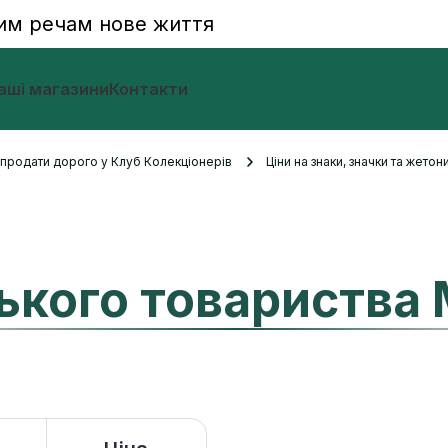
им речам нове життя
аші магазини
Контакти
и продати дорого у Клуб Колекціонерів
Ціни на знаки, значки та жетон
ького товариства 