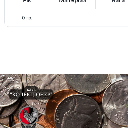
Рік
Матеріал
Вага
0 гр.