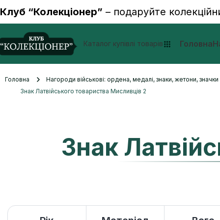
Клуб “Колекціонер”
– подаруйте колекційн
Головна
Н
Каталог купівлі товарів
Головна
Нагороди військові: ордена, медалі, знаки, жетони, значк
Знак Латвійського товариства Мисливців 2
Знак Латвійс