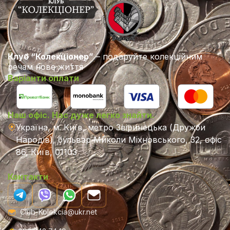
Клуб “Колекціонер”
– подаруйте колекційним
речам нове життя
Варіанти оплати
Наш офіс. Нас дуже легко знайти.
Україна, м. Київ, метро Звіринецька (Дружби
Народів), бульвар Миколи Міхновського, 32, офіс
86, Київ, 01103
Контакти
Club-Kolekcia@ukr.net