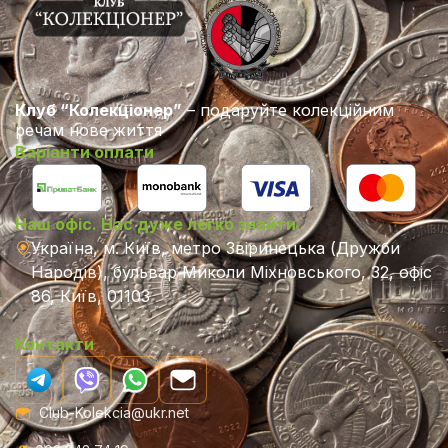
Клуб “Колекціонер”
– подаруйте колекційним
речам нове життя
Варіанти оплати
Наш офіс. Нас дуже легко знайти.
Україна, м. Київ, метро Звіринецька (Дружби
Народів), бульвар Миколи Міхновського, 32, офіс
86, Київ, 01103
Контакти
Club-Kolekcia@ukr.net