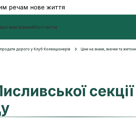
им речам нове життя
аші магазини
Контакти
и продати дорого у Клуб Колекціонерів
Ціни на знаки, значки та жетон
исливської секції
ду