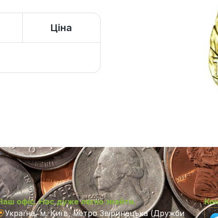
Ціна
Наш офіс. Нас дуже легко знайти.
Ко
Україна, м. Київ, метро Звіринецька (Дружби