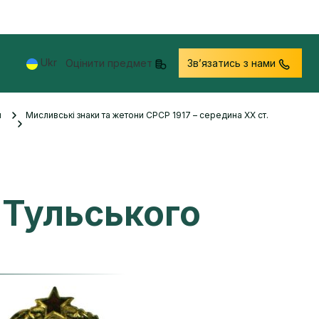
Ukr
Оцінити предмет
Звʼязатись з нами
и
Мисливські знаки та жетони СРСР 1917 – середина XX ст.
 Тульського