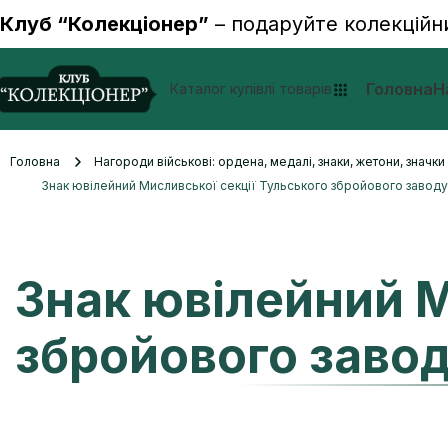
Клуб “Колекціонер”
– подаруйте колекційн
Головна
Н
Каталог купівлі товарів
Головна
Нагороди військові: ордена, медалі, знаки, жетони, значк
Знак ювілейний Мисливської секції Тульського збройового заводу
Знак ювілейний М
збройового заво