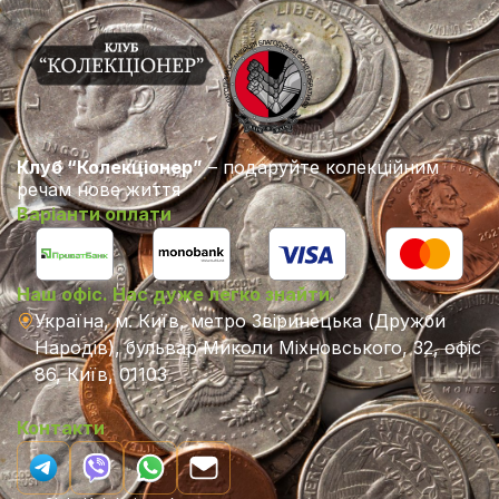
Клуб “Колекціонер”
– подаруйте колекційним
речам нове життя
Варіанти оплати
Наш офіс. Нас дуже легко знайти.
Україна, м. Київ, метро Звіринецька (Дружби
Народів), бульвар Миколи Міхновського, 32, офіс
86, Київ, 01103
Контакти