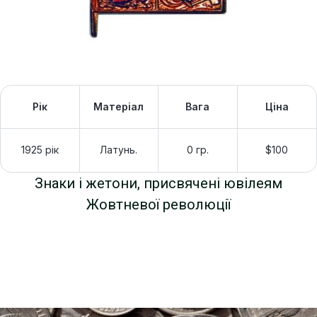
Рік
Матеріал
Вага
Ціна
1925 рік
Латунь.
0 гр.
$100
Знаки і жетони, присвячені ювілеям
Жовтневої революції