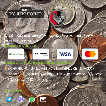
Клуб “Колекціонер”
– подаруйте колекційним
речам нове життя
Варіанти оплати
Наш офіс. Нас дуже легко знайти.
Україна, м. Київ, метро Звіринецька (Дружби
Народів), бульвар Миколи Міхновського, 32, офіс
86, Київ, 01103
Контакти