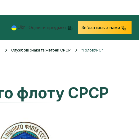
Ukr
Оцінити предмет
Звʼязатись з нами
и
Службові знаки та жетони СРСР
“ГоловУРС”
ого флоту СРСР