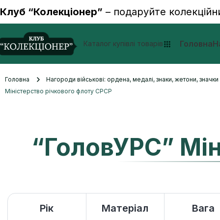
Клуб “Колекціонер”
– подаруйте колекційн
Головна
Н
Каталог купівлі товарів
Головна
Нагороди військові: ордена, медалі, знаки, жетони, значк
Міністерство річкового флоту СРСР
“ГоловУРС” Мін
Рік
Матеріал
Вага