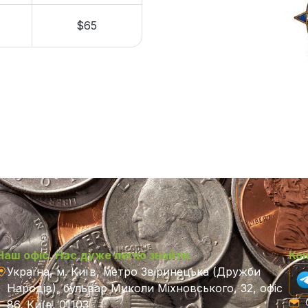
$65
Наш офіс. Нас дуже легко знайти.
Ко
Україна, м. Київ, метро Звіринецька (Дружби
Народів), бульвар Миколи Міхновського, 32, офіс
C
86, Київ, 01103