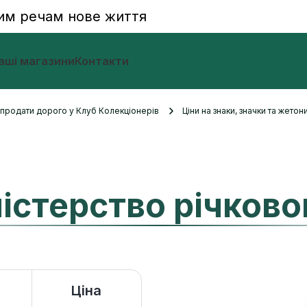
им речам нове життя
аші магазини
Контакти
и продати дорого у Клуб Колекціонерів
Ціни на знаки, значки та жетон
істерство річков
Ціна