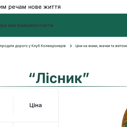
им речам нове життя
аші магазини
Контакти
и продати дорого у Клуб Колекціонерів
Ціни на знаки, значки та жетон
“Лісник”
Ціна