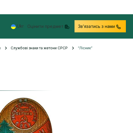
Ukr
Оцінити предмет
Звʼязатись з нами
и
Службові знаки та жетони СРСР
“Лісник”