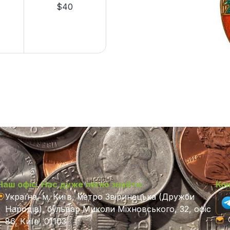
$40
Наш офіс. Нас дуже легко знайти.
Ко
Україна, м. Київ, метро Звіринецька (Дружби
Народів), бульвар Миколи Міхновського, 32, офіс
C
86, Київ, 01103