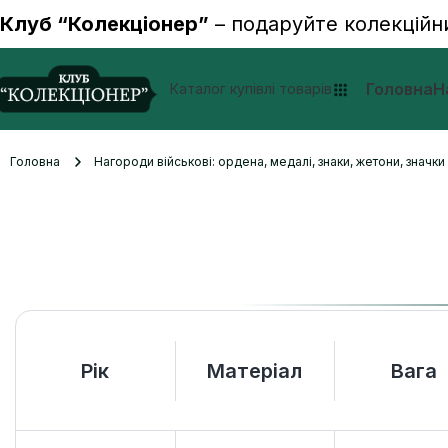
Клуб “Колекціонер”
– подаруйте колекційн
Головна
Н
Каталог купівлі товарів
Головна
Нагороди військові: ордена, медалі, знаки, жетони, значк
Рік
Матеріал
Вага