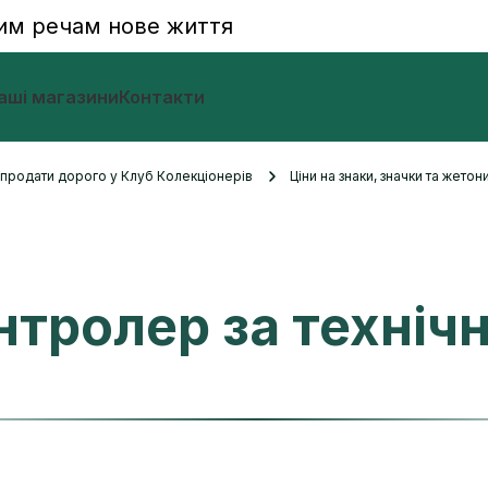
им речам нове життя
аші магазини
Контакти
и продати дорого у Клуб Колекціонерів
Ціни на знаки, значки та жетон
нтролер за техніч