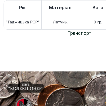
Рік
Матеріал
Вага
“Таджицька РСР”
Латунь.
0 гр.
Транспорт