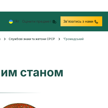
Ukr
Оцінити предмет
Звʼязатись з нами
и
Службові знаки та жетони СРСР
“Громадський
ним станом