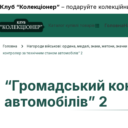
Клуб “Колекціонер”
– подаруйте колекційн
Головна
Н
Каталог купівлі товарів
Головна
Нагороди військові: ордена, медалі, знаки, жетони, значк
контролер за технічним станом автомобілів” 2
“Громадський ко
автомобілів” 2