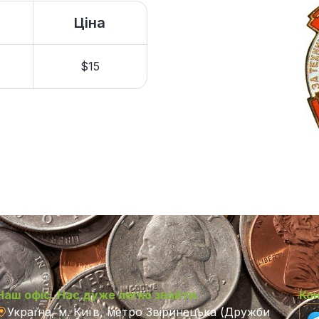
Ціна
$15
Наш офіс. Нас дуже легко знайти.
Ко
Україна, м. Київ, метро Звіринецька (Дружби