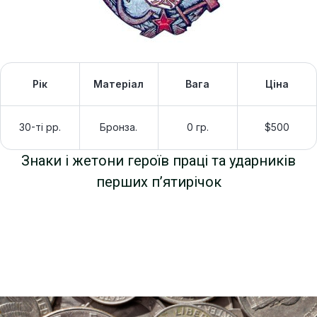
Рік
Матеріал
Вага
Ціна
30-ті рр.
Бронза.
0 гр.
$500
Знаки і жетони героїв праці та ударників
перших п’ятирічок