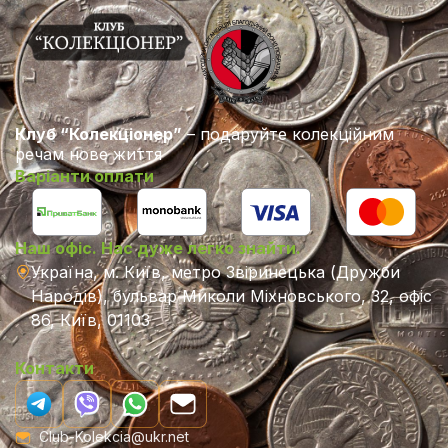
Клуб “Колекціонер”
– подаруйте колекційним
речам нове життя
Варіанти оплати
Наш офіс. Нас дуже легко знайти.
Україна, м. Київ, метро Звіринецька (Дружби
Народів), бульвар Миколи Міхновського, 32, офіс
86, Київ, 01103
Контакти
Club-Kolekcia@ukr.net