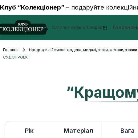
Клуб “Колекціонер”
– подаруйте колекційн
Головна
Н
Каталог купівлі товарів
Головна
Нагороди військові: ордена, медалі, знаки, жетони, значк
СУДОПРОЕКТ
“Кращом
Рік
Матеріал
Вага