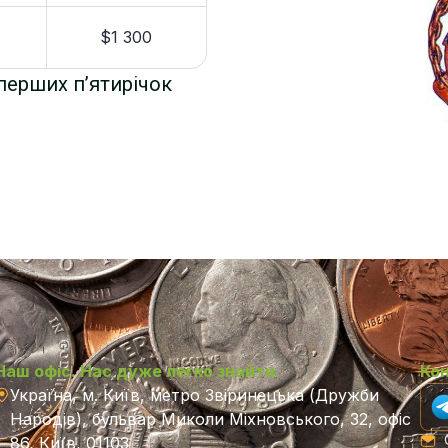
$1 300
 перших п’ятирічок
Наш офіс. Нас дуже легко знайти.
Ко
Україна, м. Київ, метро Звіринецька (Дружби
Народів), бульвар Миколи Міхновського, 32, офіс
C
86, Київ, 01103