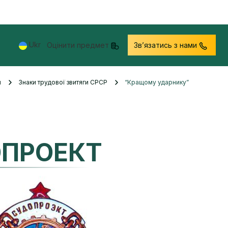
Ukr
Оцінити предмет
Звʼязатись з нами
и
Знаки трудової звитяги СРСР
“Кращому ударнику”
ОПРОЕКТ