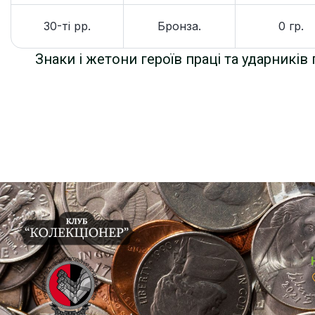
30-ті рр.
Бронза.
0 гр.
Знаки і жетони героїв праці та ударників