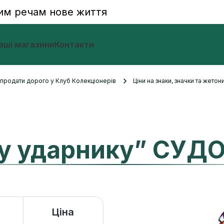
им речам нове життя
аші магазини
Контакти
и продати дорого у Клуб Колекціонерів
Ціни на знаки, значки та жетон
у ударнику” СУД
Ціна