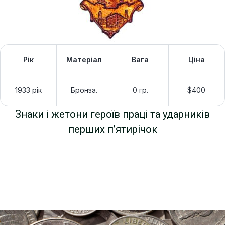
Рік
Матеріал
Вага
Ціна
1933 рік
Бронза.
0 гр.
$400
Знаки і жетони героїв праці та ударників
перших п’ятирічок