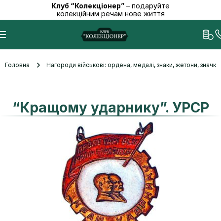
Клуб “Колекціонер”
– подаруйте
колекційним речам нове життя
Головна
Нагороди військові: ордена, медалі, знаки, жетони, значк
“Кращому ударнику”. УРСР