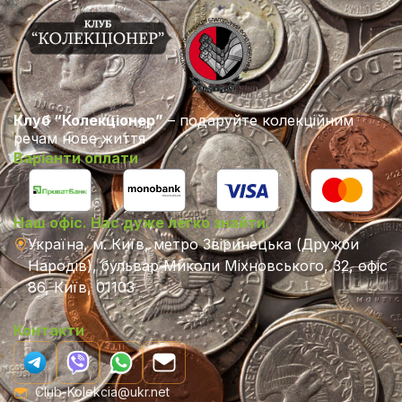
Клуб “Колекціонер”
– подаруйте колекційним
речам нове життя
Варіанти оплати
Наш офіс. Нас дуже легко знайти.
Україна, м. Київ, метро Звіринецька (Дружби
Народів), бульвар Миколи Міхновського, 32, офіс
86, Київ, 01103
Контакти
Club-Kolekcia@ukr.net