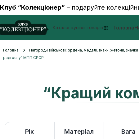
Клуб “Колекціонер”
– подаруйте колекційн
Головна
Н
Каталог купівлі товарів
Головна
Нагороди військові: ордена, медалі, знаки, жетони, значк
радгоспу” МПП СРСР
“Кращий ко
Рік
Матеріал
Вага