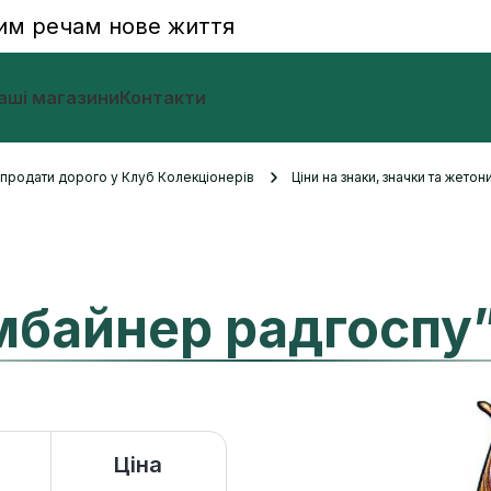
им речам нове життя
аші магазини
Контакти
и продати дорого у Клуб Колекціонерів
Ціни на знаки, значки та жетон
мбайнер радгоспу
Ціна