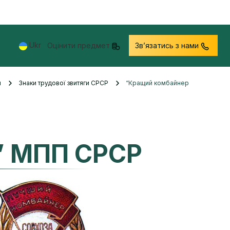
Ukr
Оцінити предмет
Звʼязатись з нами
и
Знаки трудової звитяги СРСР
“Кращий комбайнер
” МПП СРСР