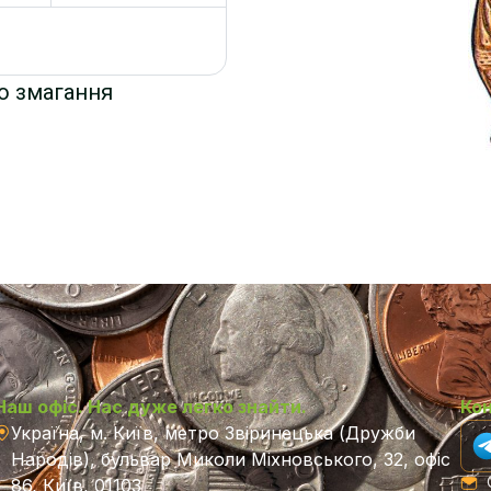
о змагання
Наш офіс. Нас дуже легко знайти.
Ко
Україна, м. Київ, метро Звіринецька (Дружби
Народів), бульвар Миколи Міхновського, 32, офіс
C
86, Київ, 01103