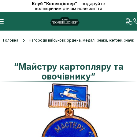
Клуб “Колекціонер”
– подаруйте
колекційним речам нове життя
Головна
Нагороди військові: ордена, медалі, знаки, жетони, значк
“Майстру картопляру та
овочівнику”