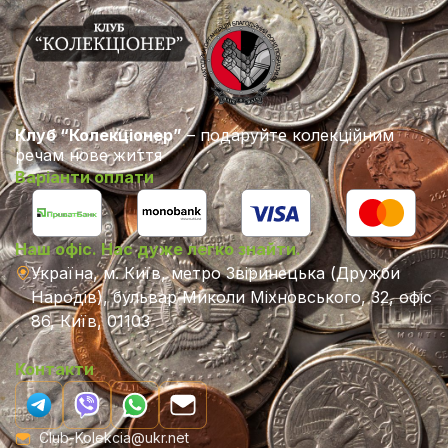
Клуб “Колекціонер”
– подаруйте колекційним
речам нове життя
Варіанти оплати
Наш офіс. Нас дуже легко знайти.
Україна, м. Київ, метро Звіринецька (Дружби
Народів), бульвар Миколи Міхновського, 32, офіс
86, Київ, 01103
Контакти
Club-Kolekcia@ukr.net