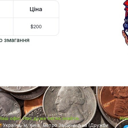
Ціна
$200
о змагання
Наш офіс. Нас дуже легко знайти.
Ко
Україна, м. Київ, метро Звіринецька (Дружби