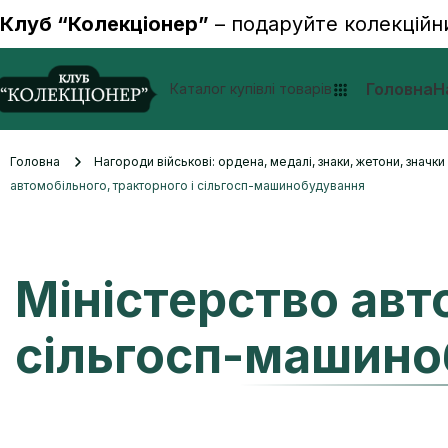
Клуб “Колекціонер”
– подаруйте колекційн
Головна
Н
Каталог купівлі товарів
Головна
Нагороди військові: ордена, медалі, знаки, жетони, значк
автомобільного, тракторного і сільгосп-машинобудування
Міністерство авт
сільгосп-машино