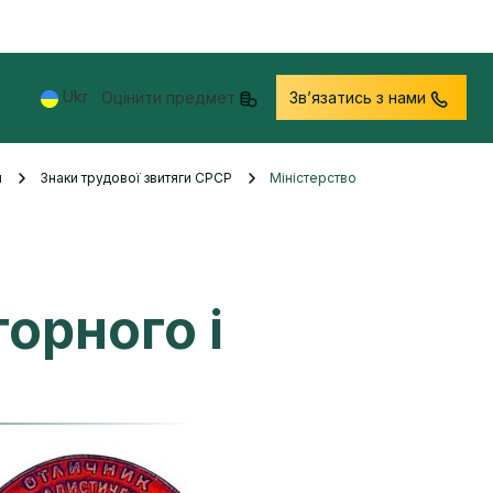
Ukr
Оцінити предмет
Звʼязатись з нами
и
Знаки трудової звитяги СРСР
Міністерство
орного і