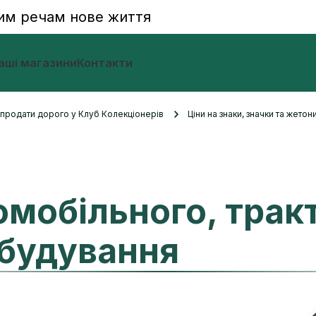
им речам нове життя
аші магазини
Контакти
и продати дорого у Клуб Колекціонерів
Ціни на знаки, значки та жетон
омобільного, тракт
будування