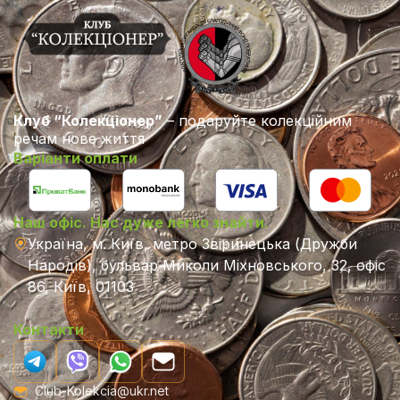
Клуб “Колекціонер”
– подаруйте колекційним
речам нове життя
Варіанти оплати
Наш офіс. Нас дуже легко знайти.
Україна, м. Київ, метро Звіринецька (Дружби
Народів), бульвар Миколи Міхновського, 32, офіс
86, Київ, 01103
Контакти
Club-Kolekcia@ukr.net