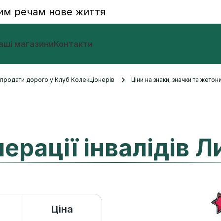
им речам нове життя
аші магазини
Контакти
и продати дорого у Клуб Колекціонерів
Ціни на знаки, значки та жетон
ерації інвалідів 
Ціна