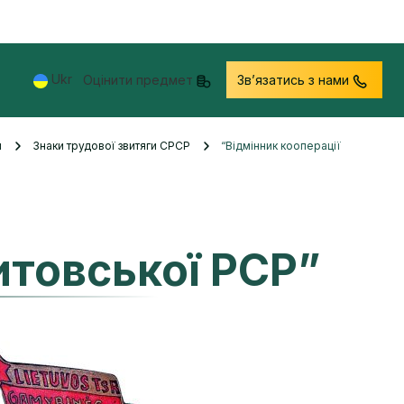
Ukr
Оцінити предмет
Звʼязатись з нами
и
Знаки трудової звитяги СРСР
“Відмінник кооперації
Литовської РСР”