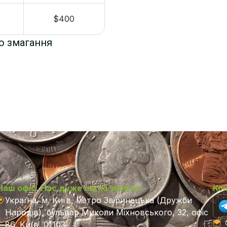
$400
о змагання
Наш офіс. Нас дуже легко знайти.
Ко
Україна, м. Київ, метро Звіринецька (Дружби
Народів), бульвар Миколи Міхновського, 32, офіс
C
86, Київ, 01103