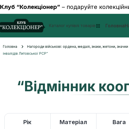
Клуб “Колекціонер”
– подаруйте колекційн
Головна
Н
Каталог купівлі товарів
Головна
Нагороди військові: ордена, медалі, знаки, жетони, значк
інвалідів Литовської РСР”
“Відмінник кооп
Рік
Матеріал
Вага