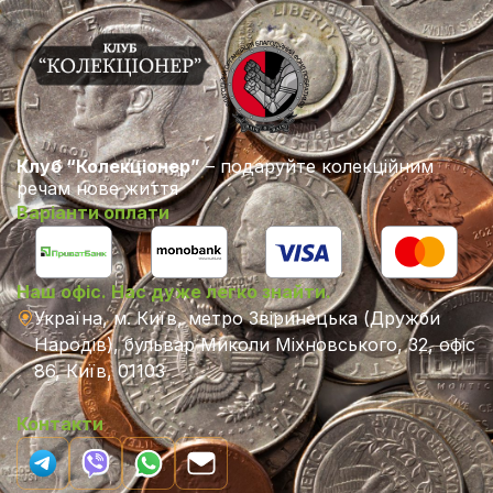
Клуб “Колекціонер”
– подаруйте колекційним
речам нове життя
Варіанти оплати
Наш офіс. Нас дуже легко знайти.
Україна, м. Київ, метро Звіринецька (Дружби
Народів), бульвар Миколи Міхновського, 32, офіс
86, Київ, 01103
Контакти