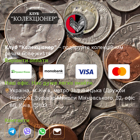
Клуб “Колекціонер”
– подаруйте колекційним
речам нове життя
Варіанти оплати
Наш офіс. Нас дуже легко знайти.
Україна, м. Київ, метро Звіринецька (Дружби
Народів), бульвар Миколи Міхновського, 32, офіс
86, Київ, 01103
Контакти