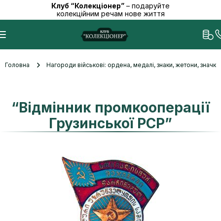
Клуб “Колекціонер”
– подаруйте
колекційним речам нове життя
Головна
Нагороди військові: ордена, медалі, знаки, жетони, значк
“Відмінник промкооперації
Грузинської РСР”