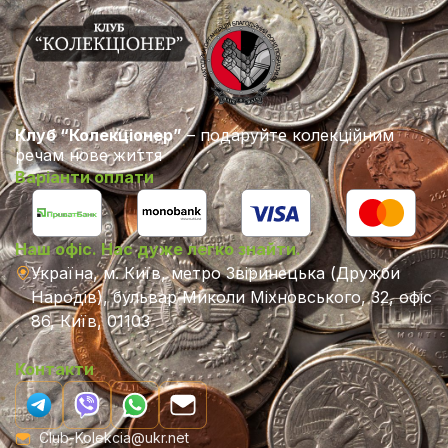
Клуб “Колекціонер”
– подаруйте колекційним
речам нове життя
Варіанти оплати
Наш офіс. Нас дуже легко знайти.
Україна, м. Київ, метро Звіринецька (Дружби
Народів), бульвар Миколи Міхновського, 32, офіс
86, Київ, 01103
Контакти
Club-Kolekcia@ukr.net