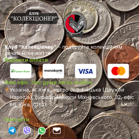
Клуб “Колекціонер”
– подаруйте колекційним
речам нове життя
Варіанти оплати
Наш офіс. Нас дуже легко знайти.
Україна, м. Київ, метро Звіринецька (Дружби
Народів), бульвар Миколи Міхновського, 32, офіс
86, Київ, 01103
Контакти