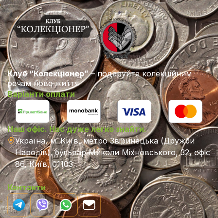
Клуб “Колекціонер”
– подаруйте колекційним
речам нове життя
Варіанти оплати
Наш офіс. Нас дуже легко знайти.
Україна, м. Київ, метро Звіринецька (Дружби
Народів), бульвар Миколи Міхновського, 32, офіс
86, Київ, 01103
Контакти