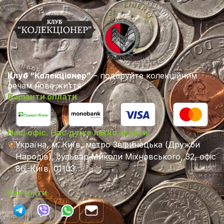
Клуб “Колекціонер”
– подаруйте колекційним
речам нове життя
Варіанти оплати
Наш офіс. Нас дуже легко знайти.
Україна, м. Київ, метро Звіринецька (Дружби
Народів), бульвар Миколи Міхновського, 32, офіс
86, Київ, 01103
Контакти