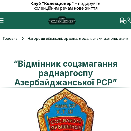
Клуб “Колекціонер”
– подаруйте
колекційним речам нове життя
Головна
Нагороди військові: ордена, медалі, знаки, жетони, значк
“Відмінник соцзмагання
раднаргоспу
Азербайджанської РСР”