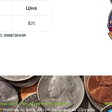
Ціна
$20
о змагання
Наш офіс. Нас дуже легко знайти.
Ко
Україна, м. Київ, метро Звіринецька (Дружби