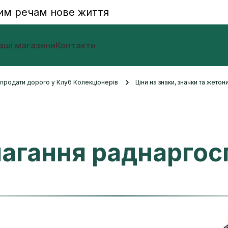
им речам нове життя
аші магазини
Контакти
и продати дорого у Клуб Колекціонерів
Ціни на знаки, значки та жетон
магання раднаргос