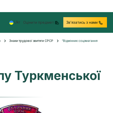
Ukr
Оцінити предмет
Звʼязатись з нами
и
Знаки трудової звитяги СРСР
“Відмінник соцзмагання
пу Туркменської