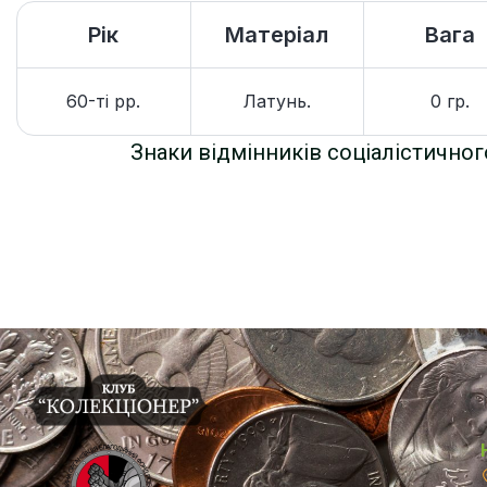
Рік
Матеріал
Вага
60-ті рр.
Латунь.
0 гр.
Знаки відмінників соціалістичног