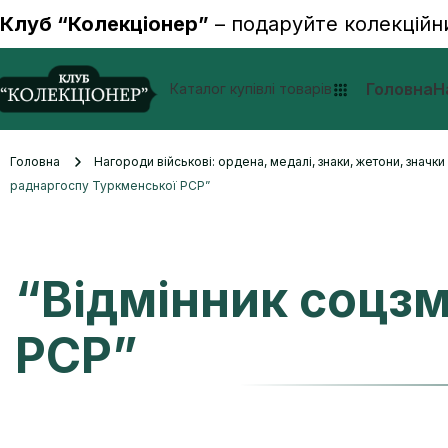
Клуб “Колекціонер”
– подаруйте колекційн
Головна
Н
Каталог купівлі товарів
Головна
Нагороди військові: ордена, медалі, знаки, жетони, значк
раднаргоспу Туркменської РСР”
“Відмінник соцз
РСР”