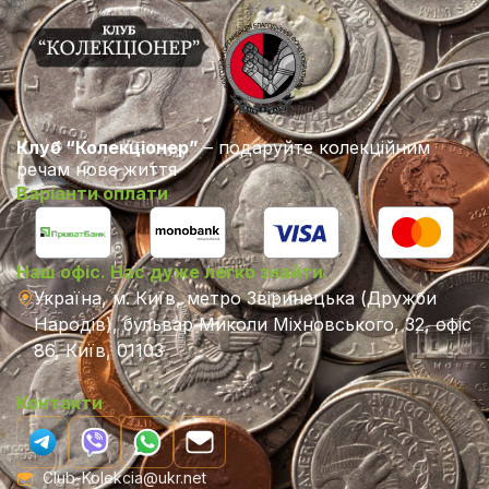
Клуб “Колекціонер”
– подаруйте колекційним
речам нове життя
Варіанти оплати
Наш офіс. Нас дуже легко знайти.
Україна, м. Київ, метро Звіринецька (Дружби
Народів), бульвар Миколи Міхновського, 32, офіс
86, Київ, 01103
Контакти
Club-Kolekcia@ukr.net