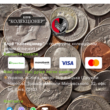
Клуб “Колекціонер”
– подаруйте колекційним
речам нове життя
Варіанти оплати
Наш офіс. Нас дуже легко знайти.
Україна, м. Київ, метро Звіринецька (Дружби
Народів), бульвар Миколи Міхновського, 32, офіс
86, Київ, 01103
Контакти