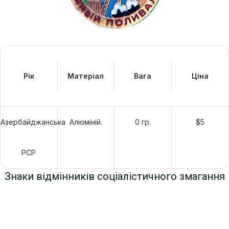
Рік
Матеріал
Вага
Ціна
Азербайджанська
Алюміній.
0 гр.
$5
РСР
Знаки відмінників соціалістичного змагання