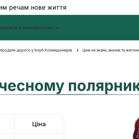
им речам нове життя
аші магазини
Контакти
и продати дорого у Клуб Колекціонерів
Ціни на знаки, значки та жетон
чесному полярни
Ціна