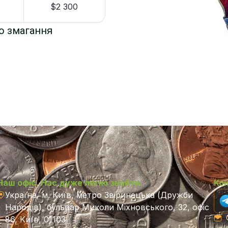
$2 300
о змагання
Наш офіс. Нас дуже легко знайти.
Ко
Україна, м. Київ, метро Звіринецька (Дружби
Народів), бульвар Миколи Міхновського, 32, офіс
C
86, Київ, 01103