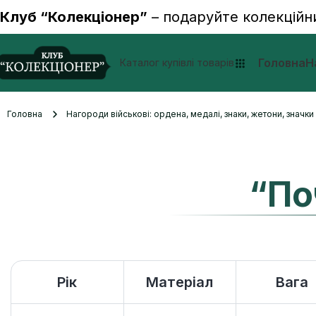
Клуб “Колекціонер”
– подаруйте колекційн
Головна
Н
Каталог купівлі товарів
Головна
Нагороди військові: ордена, медалі, знаки, жетони, значк
“По
Рік
Матеріал
Вага