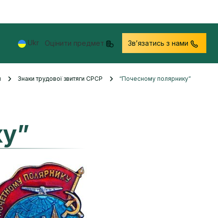
Ukr
Оцінити предмет
Звʼязатись з нами
и
Знаки трудової звитяги СРСР
“Почесному полярнику”
ку”