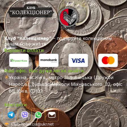
Клуб “Колекціонер”
– подаруйте колекційним
речам нове життя
Варіанти оплати
Наш офіс. Нас дуже легко знайти.
Україна, м. Київ, метро Звіринецька (Дружби
Народів), бульвар Миколи Міхновського, 32, офіс
86, Київ, 01103
Контакти
Club-Kolekcia@ukr.net