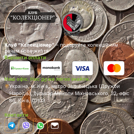
Клуб “Колекціонер”
– подаруйте колекційним
речам нове життя
Варіанти оплати
Наш офіс. Нас дуже легко знайти.
Україна, м. Київ, метро Звіринецька (Дружби
Народів), бульвар Миколи Міхновського, 32, офіс
86, Київ, 01103
Контакти