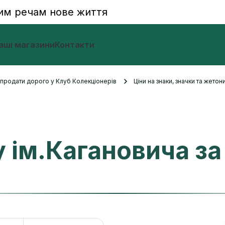
им речам нове життя
аші магазини
Контакти
и продати дорого у Клуб Колекціонерів
Ціни на знаки, значки та жетон
 ім.Кагановича за