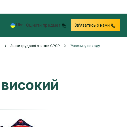
Ukr
Оцінити предмет
Звʼязатись з нами
и
Знаки трудової звитяги СРСР
“Учаснику походу
 високий