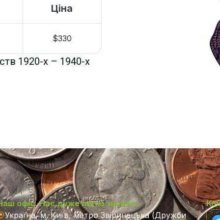
Ціна
$330
ств 1920-х – 1940-х
Наш офіс. Нас дуже легко знайти.
Ко
Україна, м. Київ, метро Звіринецька (Дружби