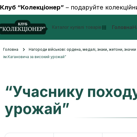
Клуб “Колекціонер”
– подаруйте колекційн
Головна
Н
Каталог купівлі товарів
Головна
Нагороди військові: ордена, медалі, знаки, жетони, значк
ім.Кагановича за високий урожай”
“Учаснику походу
урожай”