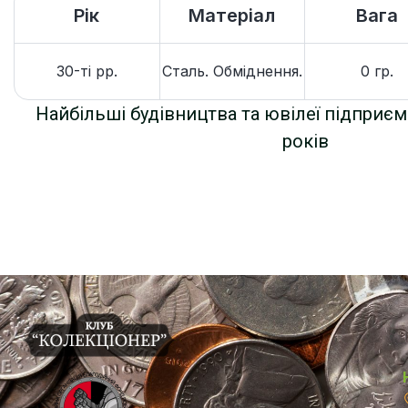
Рік
Матеріал
Вага
30-ті рр.
Сталь. Обміднення.
0 гр.
Найбільші будівництва та ювілеї підприєм
років