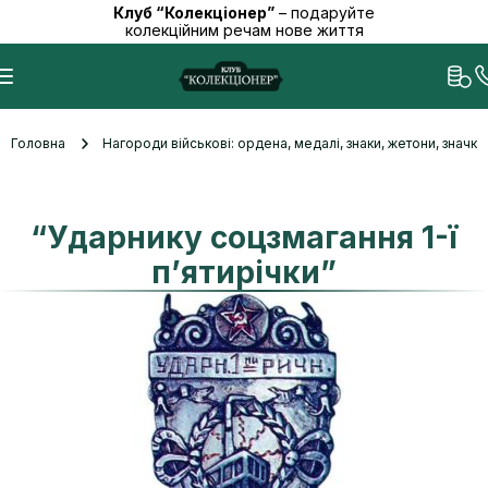
Клуб “Колекціонер”
– подаруйте
колекційним речам нове життя
Головна
Нагороди військові: ордена, медалі, знаки, жетони, значк
“Ударнику соцзмагання 1-ї
п’ятирічки”