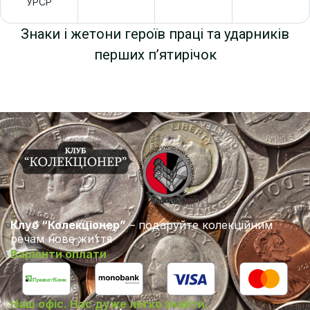
УРСР
Знаки і жетони героїв праці та ударників
перших п’ятирічок
Клуб “Колекціонер”
– подаруйте колекційним
речам нове життя
Варіанти оплати
Наш офіс. Нас дуже легко знайти.