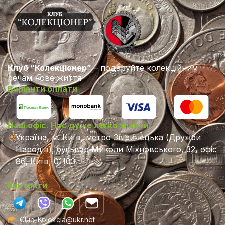
Клуб “Колекціонер”
– подаруйте колекційним
речам нове життя
Варіанти оплати
Наш офіс. Нас дуже легко знайти.
Україна, м. Київ, метро Звіринецька (Дружби
Народів), бульвар Миколи Міхновського, 32, офіс
86, Київ, 01103
Контакти
Club-Kolekcia@ukr.net