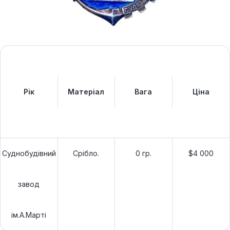
Рік
Матеріал
Вага
Ціна
Суднобудівний
Срібло.
0 гр.
$4 000
завод
ім.А.Марті