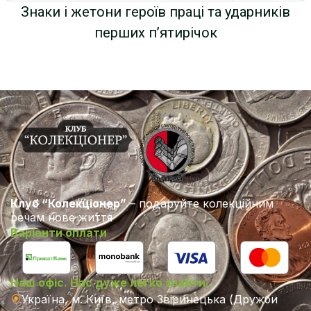
Знаки і жетони героїв праці та ударників
перших п’ятирічок
Клуб “Колекціонер”
– подаруйте колекційним
речам нове життя
Варіанти оплати
Наш офіс. Нас дуже легко знайти.
Україна, м. Київ, метро Звіринецька (Дружби