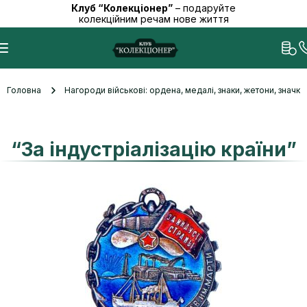
Клуб “Колекціонер”
– подаруйте
колекційним речам нове життя
Головна
Нагороди військові: ордена, медалі, знаки, жетони, значк
“За індустріалізацію країни”