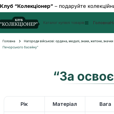
Клуб “Колекціонер”
– подаруйте колекційн
Головна
Н
Каталог купівлі товарів
Головна
Нагороди військові: ордена, медалі, знаки, жетони, значк
Печорського басейну”
“За осво
Рік
Матеріал
Вага