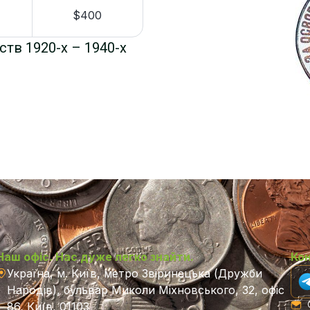
$400
ств 1920-х – 1940-х
Наш офіс. Нас дуже легко знайти.
Ко
Україна, м. Київ, метро Звіринецька (Дружби
Народів), бульвар Миколи Міхновського, 32, офіс
C
86, Київ, 01103