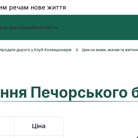
им речам нове життя
аші магазини
Контакти
и продати дорого у Клуб Колекціонерів
Ціни на знаки, значки та жетон
єння Печорського 
Ціна