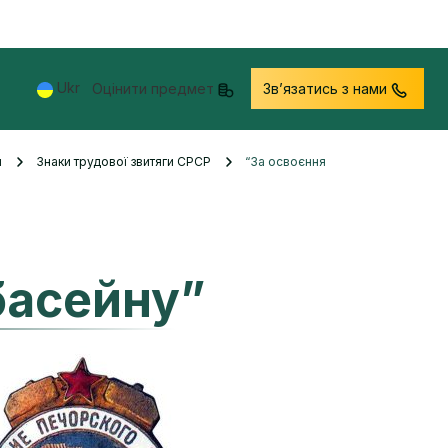
Ukr
Оцінити предмет
Звʼязатись з нами
и
Знаки трудової звитяги СРСР
“За освоєння
басейну”