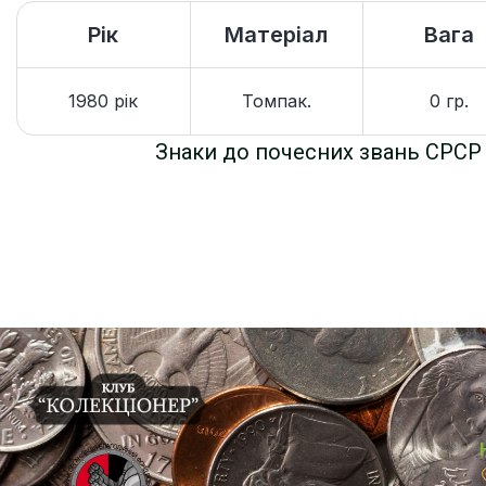
Рік
Матеріал
Вага
1980 рік
Томпак.
0 гр.
Знаки до почесних звань СРСР