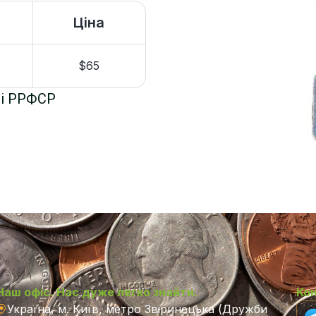
Ціна
$65
 і РРФСР
Наш офіс. Нас дуже легко знайти.
Ко
Україна, м. Київ, метро Звіринецька (Дружби