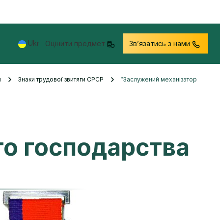
Ukr
Оцінити предмет
Звʼязатись з нами
и
Знаки трудової звитяги СРСР
“Заслужений механізатор
го господарства