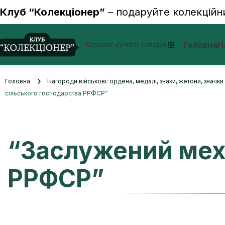
Клуб “Колекціонер”
– подаруйте колекційн
Головна
Н
Каталог купівлі товарів
Головна
Нагороди військові: ордена, медалі, знаки, жетони, значк
сільського господарства РРФСР”
“Заслужений меха
РРФСР”