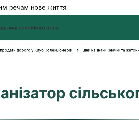
им речам нове життя
аші магазини
Контакти
и продати дорого у Клуб Колекціонерів
Ціни на знаки, значки та жетон
нізатор сільсько