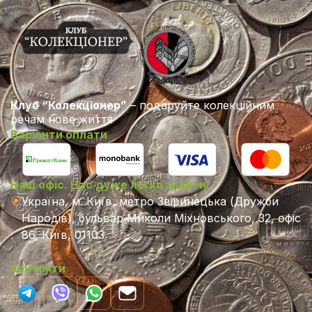
Клуб “Колекціонер”
– подаруйте колекційним
речам нове життя
Варіанти оплати
Наш офіс. Нас дуже легко знайти.
Україна, м. Київ, метро Звіринецька (Дружби
Народів), бульвар Миколи Міхновського, 32, офіс
86, Київ, 01103
Контакти