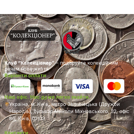
Клуб “Колекціонер”
– подаруйте колекційним
речам нове життя
Варіанти оплати
Наш офіс. Нас дуже легко знайти.
Україна, м. Київ, метро Звіринецька (Дружби
Народів), бульвар Миколи Міхновського, 32, офіс
86, Київ, 01103
Контакти