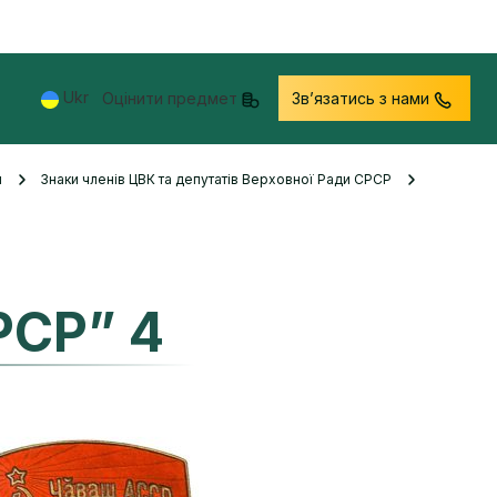
Ukr
Оцінити предмет
Звʼязатись з нами
и
Знаки членів ЦВК та депутатів Верховної Ради СРСР
РСР” 4