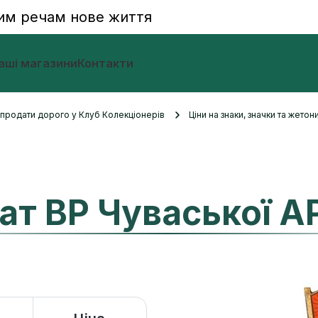
им речам нове життя
аші магазини
Контакти
и продати дорого у Клуб Колекціонерів
Ціни на знаки, значки та жетон
ат ВР Чуваської А