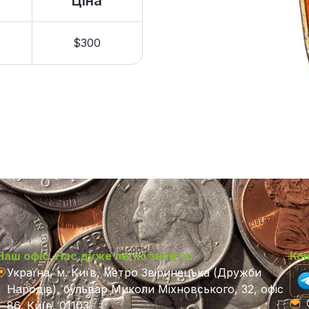
Ціна
$300
Наш офіс. Нас дуже легко знайти.
Ко
Україна, м. Київ, метро Звіринецька (Дружби
Народів), бульвар Миколи Міхновського, 32, офіс
C
86, Київ, 01103