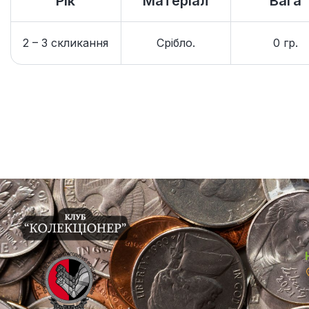
Рік
Матеріал
Вага
2 – 3 скликання
Срібло.
0 гр.