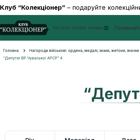
Клуб “Колекціонер”
– подаруйте колекційн
Головна
Н
Каталог купівлі товарів
Головна
Нагороди військові: ордена, медалі, знаки, жетони, значк
“Депутат ВР Чуваської АРСР” 4
“Депут