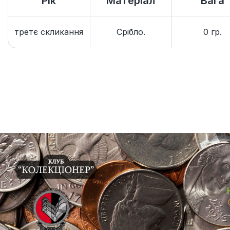
Рік
Матеріал
Вага
третє скликання
Срібло.
0 гр.