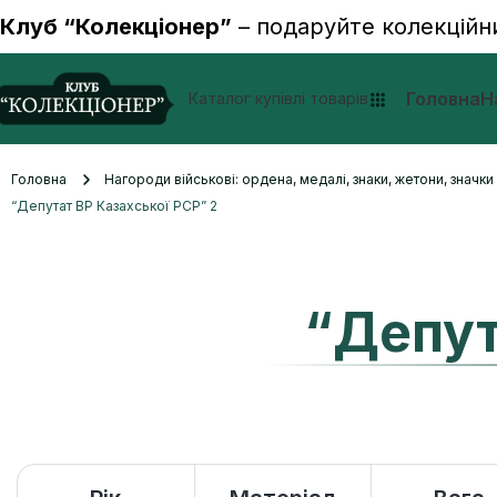
Клуб “Колекціонер”
– подаруйте колекційн
Головна
Н
Каталог купівлі товарів
Головна
Нагороди військові: ордена, медалі, знаки, жетони, значк
“Депутат ВР Казахської РСР” 2
“Депут