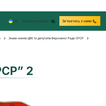
Ukr
Оцінити предмет
Звʼязатись з нами
и
Знаки членів ЦВК та депутатів Верховної Ради СРСР
РСР” 2