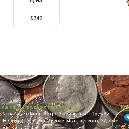
Ціна
$340
Наш офіс. Нас дуже легко знайти.
Ко
Україна, м. Київ, метро Звіринецька (Дружби
Народів), бульвар Миколи Міхновського, 32, офіс
C
86, Київ, 01103