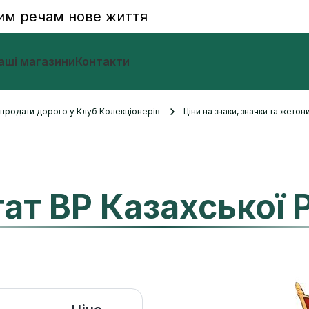
им речам нове життя
аші магазини
Контакти
и продати дорого у Клуб Колекціонерів
Ціни на знаки, значки та жетон
ат ВР Казахської 