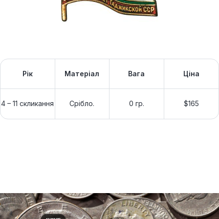
Рік
Матеріал
Вага
Ціна
4 – 11 скликання
Срібло.
0 гр.
$165