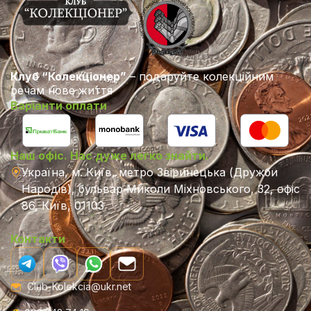
Клуб “Колекціонер”
– подаруйте колекційним
речам нове життя
Варіанти оплати
Наш офіс. Нас дуже легко знайти.
Україна, м. Київ, метро Звіринецька (Дружби
Народів), бульвар Миколи Міхновського, 32, офіс
86, Київ, 01103
Контакти
Club-Kolekcia@ukr.net