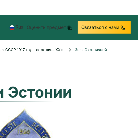
Rus
Оценить предмет
Связаться с нами
ны СССР 1917 год – середина XX в.
Знак Охотничьей
и Эстонии