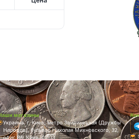
Цена
Наши магазины
Ко
Украина, г. Киев, метро Звиринецкая (Дружбы
Народов), бульвар Николая Михновского, 32,
C
офис 86, Киев, 01103