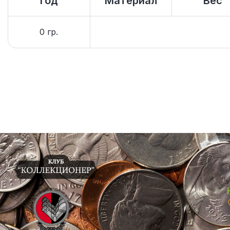
Год
Материал
Вес
0 гр.