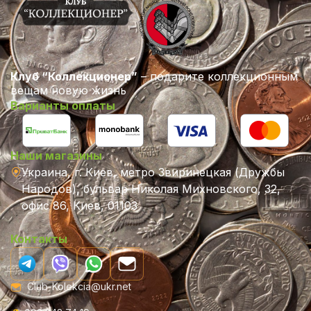
Клуб “Коллекционер”
– подарите коллекционным
вещам новую жизнь
Варианты оплаты
Наши магазины
Украина, г. Киев, метро Звиринецкая (Дружбы
Народов), бульвар Николая Михновского, 32,
офис 86, Киев, 01103
Контакты
Club-Kolekcia@ukr.net