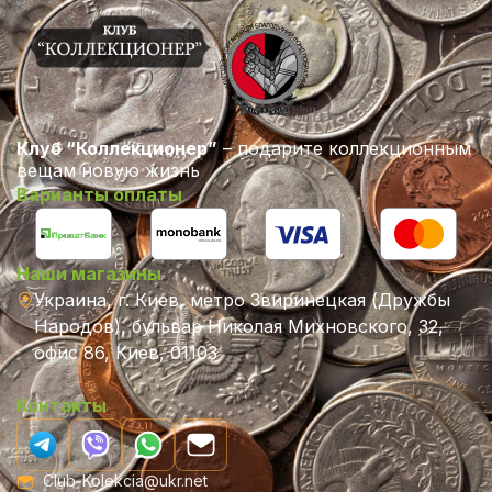
Клуб “Коллекционер”
– подарите коллекционным
вещам новую жизнь
Варианты оплаты
Наши магазины
Украина, г. Киев, метро Звиринецкая (Дружбы
Народов), бульвар Николая Михновского, 32,
офис 86, Киев, 01103
Контакты
Club-Kolekcia@ukr.net