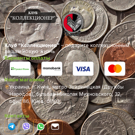
Клуб “Коллекционер”
– подарите коллекционным
вещам новую жизнь
Варианты оплаты
Наши магазины
Украина, г. Киев, метро Звиринецкая (Дружбы
Народов), бульвар Николая Михновского, 32,
офис 86, Киев, 01103
Контакты