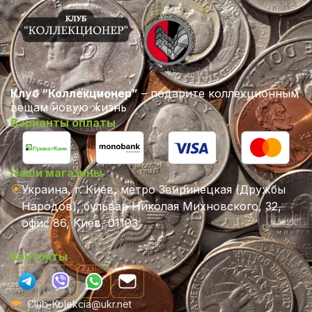
Клуб “Коллекционер”
– подарите коллекционным
вещам новую жизнь
Варианты оплаты
Наши магазины
Украина, г. Киев, метро Звиринецкая (Дружбы
Народов), бульвар Николая Михновского, 32,
офис 86, Киев, 01103
Контакты
Club-Kolekcia@ukr.net