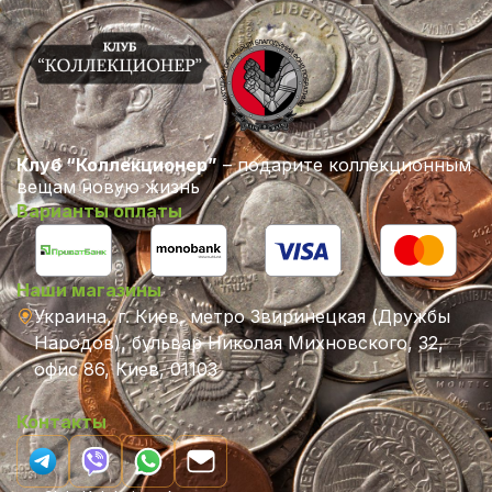
Клуб “Коллекционер”
– подарите коллекционным
вещам новую жизнь
Варианты оплаты
Наши магазины
Украина, г. Киев, метро Звиринецкая (Дружбы
Народов), бульвар Николая Михновского, 32,
офис 86, Киев, 01103
Контакты