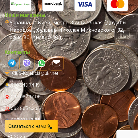
Наши магазины
Украина, г. Киев, метро Звиринецкая (Дружбы
Народов), бульвар Николая Михновского, 32,
офис 86, Киев, 01103
Контакты
Club-Kolekcia@ukr.net
093 243 74 19
095 087 17 96
063 865 83 65
067 231 47 71
Связаться с нами
© 2025