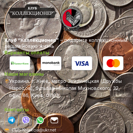
Клуб “Коллекционер”
– подарите коллекционным
вещам новую жизнь
Варианты оплаты
Наши магазины
Украина, г. Киев, метро Звиринецкая (Дружбы
Народов), бульвар Николая Михновского, 32,
офис 86, Киев, 01103
Контакты
Club-Kolekcia@ukr.net