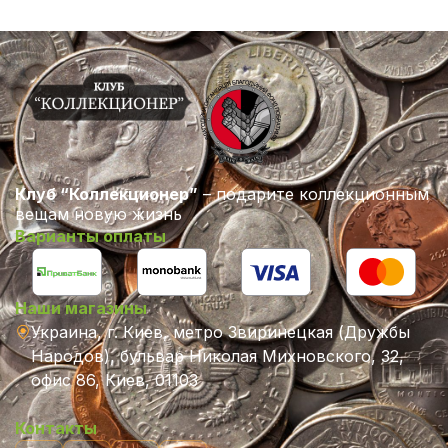
Клуб “Коллекционер”
– подарите коллекционным
вещам новую жизнь
Варианты оплаты
Наши магазины
Украина, г. Киев, метро Звиринецкая (Дружбы
Народов), бульвар Николая Михновского, 32,
офис 86, Киев, 01103
Контакты